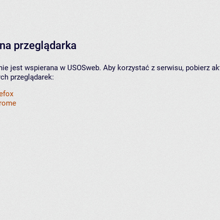
na przeglądarka
nie jest wspierana w USOSweb. Aby korzystać z serwisu, pobierz ak
ych przeglądarek:
refox
hrome