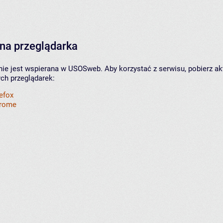
na przeglądarka
nie jest wspierana w USOSweb. Aby korzystać z serwisu, pobierz ak
ych przeglądarek:
refox
hrome