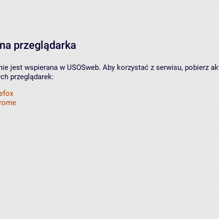
na przeglądarka
nie jest wspierana w USOSweb. Aby korzystać z serwisu, pobierz ak
ych przeglądarek:
refox
hrome