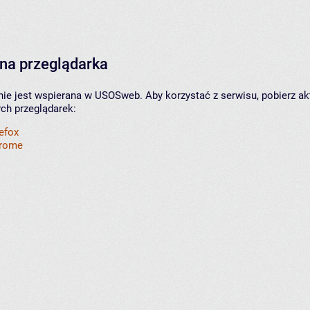
na przeglądarka
nie jest wspierana w USOSweb. Aby korzystać z serwisu, pobierz ak
ych przeglądarek:
refox
hrome