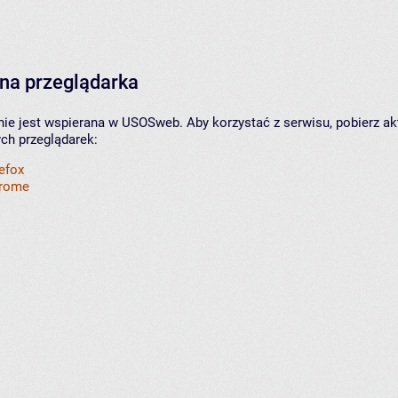
na przeglądarka
nie jest wspierana w USOSweb. Aby korzystać z serwisu, pobierz ak
ych przeglądarek:
refox
hrome