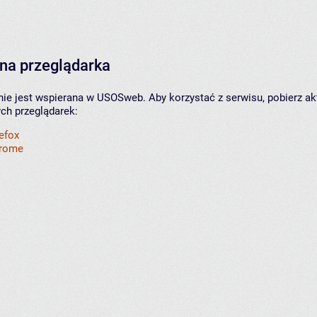
na przeglądarka
nie jest wspierana w USOSweb. Aby korzystać z serwisu, pobierz ak
ych przeglądarek:
refox
hrome