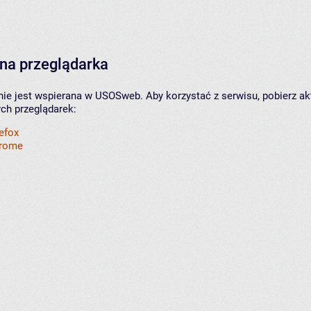
na przeglądarka
nie jest wspierana w USOSweb. Aby korzystać z serwisu, pobierz ak
ych przeglądarek:
refox
hrome