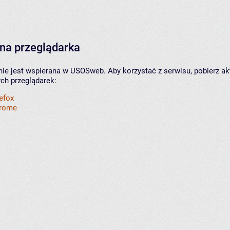
na przeglądarka
nie jest wspierana w USOSweb. Aby korzystać z serwisu, pobierz ak
ych przeglądarek:
refox
hrome