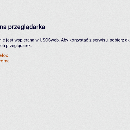
na przeglądarka
nie jest wspierana w USOSweb. Aby korzystać z serwisu, pobierz ak
ych przeglądarek:
refox
hrome