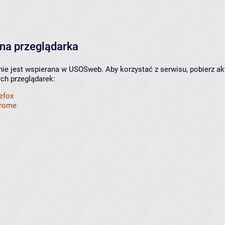
na przeglądarka
nie jest wspierana w USOSweb. Aby korzystać z serwisu, pobierz ak
ych przeglądarek:
refox
hrome