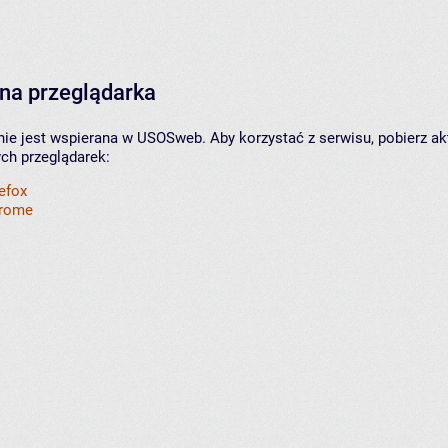
na przeglądarka
nie jest wspierana w USOSweb. Aby korzystać z serwisu, pobierz ak
ych przeglądarek:
refox
hrome