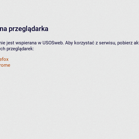
na przeglądarka
nie jest wspierana w USOSweb. Aby korzystać z serwisu, pobierz ak
ych przeglądarek:
refox
hrome