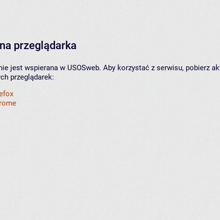
na przeglądarka
nie jest wspierana w USOSweb. Aby korzystać z serwisu, pobierz ak
ych przeglądarek:
refox
hrome