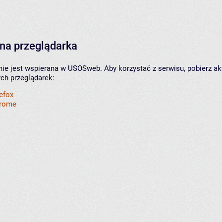
na przeglądarka
nie jest wspierana w USOSweb. Aby korzystać z serwisu, pobierz ak
ych przeglądarek:
refox
hrome