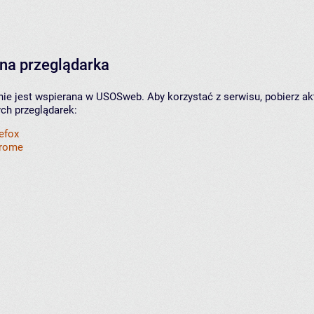
na przeglądarka
nie jest wspierana w USOSweb. Aby korzystać z serwisu, pobierz ak
ych przeglądarek:
refox
hrome