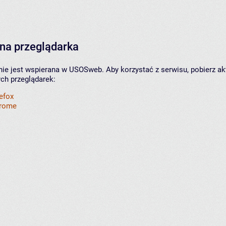
na przeglądarka
nie jest wspierana w USOSweb. Aby korzystać z serwisu, pobierz ak
ych przeglądarek:
refox
hrome