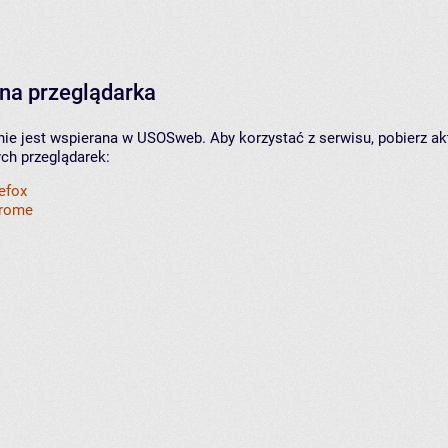
na przeglądarka
nie jest wspierana w USOSweb. Aby korzystać z serwisu, pobierz ak
ych przeglądarek:
refox
hrome