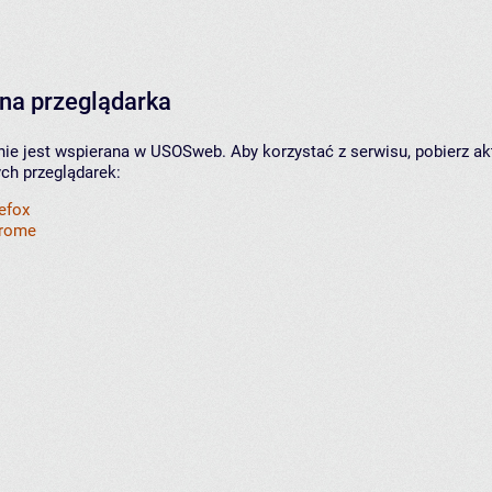
na przeglądarka
nie jest wspierana w USOSweb. Aby korzystać z serwisu, pobierz ak
ych przeglądarek:
refox
hrome