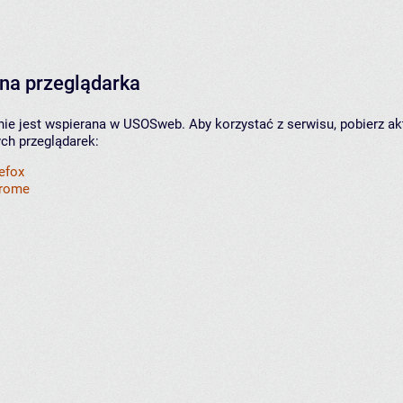
na przeglądarka
nie jest wspierana w USOSweb. Aby korzystać z serwisu, pobierz ak
ych przeglądarek:
refox
hrome