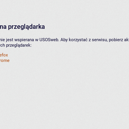
na przeglądarka
nie jest wspierana w USOSweb. Aby korzystać z serwisu, pobierz ak
ych przeglądarek:
refox
hrome