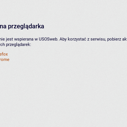
na przeglądarka
nie jest wspierana w USOSweb. Aby korzystać z serwisu, pobierz ak
ych przeglądarek:
refox
hrome