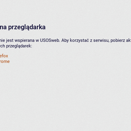
na przeglądarka
nie jest wspierana w USOSweb. Aby korzystać z serwisu, pobierz ak
ych przeglądarek:
refox
hrome