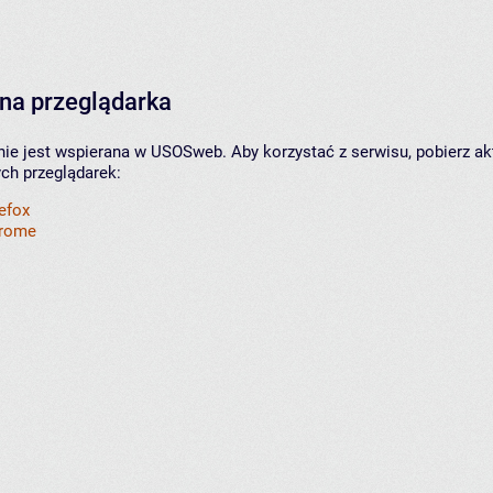
na przeglądarka
nie jest wspierana w USOSweb. Aby korzystać z serwisu, pobierz ak
ych przeglądarek:
refox
hrome