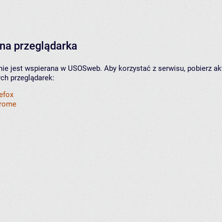
na przeglądarka
nie jest wspierana w USOSweb. Aby korzystać z serwisu, pobierz ak
ych przeglądarek:
refox
hrome