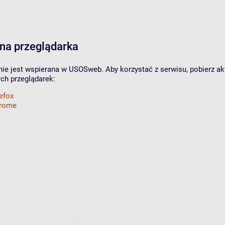
na przeglądarka
nie jest wspierana w USOSweb. Aby korzystać z serwisu, pobierz ak
ych przeglądarek:
refox
hrome