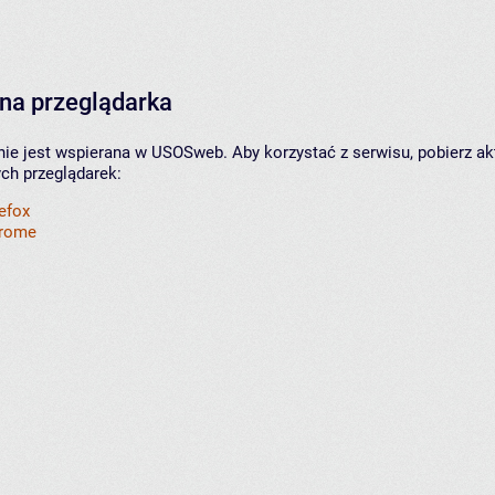
na przeglądarka
nie jest wspierana w USOSweb. Aby korzystać z serwisu, pobierz ak
ych przeglądarek:
refox
hrome