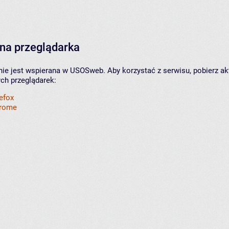
na przeglądarka
nie jest wspierana w USOSweb. Aby korzystać z serwisu, pobierz ak
ych przeglądarek:
refox
hrome