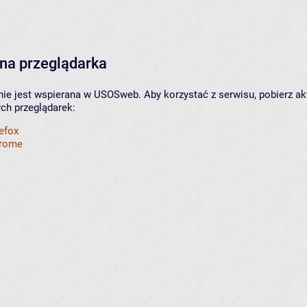
na przeglądarka
nie jest wspierana w USOSweb. Aby korzystać z serwisu, pobierz ak
ych przeglądarek:
refox
hrome