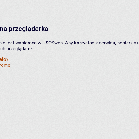
na przeglądarka
nie jest wspierana w USOSweb. Aby korzystać z serwisu, pobierz ak
ych przeglądarek:
refox
hrome