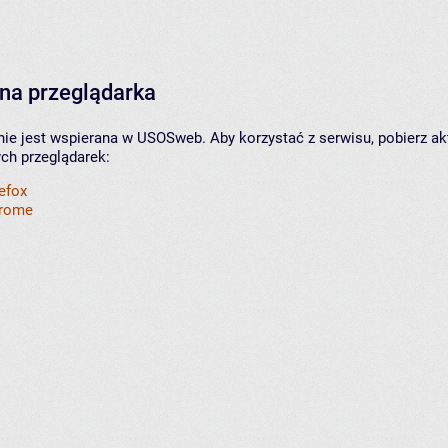
na przeglądarka
nie jest wspierana w USOSweb. Aby korzystać z serwisu, pobierz ak
ych przeglądarek:
refox
hrome