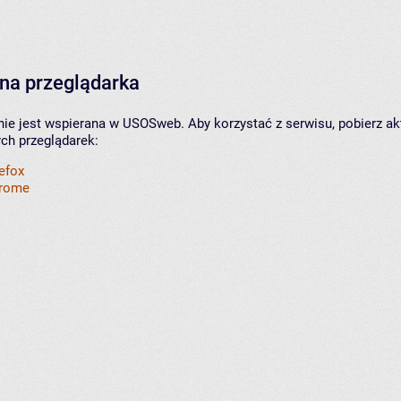
na przeglądarka
nie jest wspierana w USOSweb. Aby korzystać z serwisu, pobierz ak
ych przeglądarek:
refox
hrome