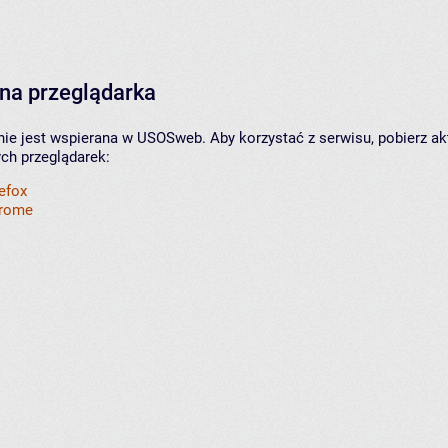
na przeglądarka
nie jest wspierana w USOSweb. Aby korzystać z serwisu, pobierz ak
ych przeglądarek:
refox
hrome