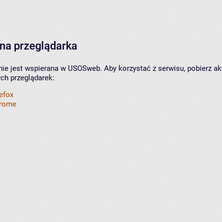
na przeglądarka
nie jest wspierana w USOSweb. Aby korzystać z serwisu, pobierz ak
ych przeglądarek:
refox
hrome