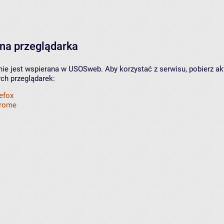
na przeglądarka
nie jest wspierana w USOSweb. Aby korzystać z serwisu, pobierz ak
ych przeglądarek:
refox
hrome