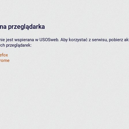
na przeglądarka
nie jest wspierana w USOSweb. Aby korzystać z serwisu, pobierz ak
ych przeglądarek:
refox
hrome