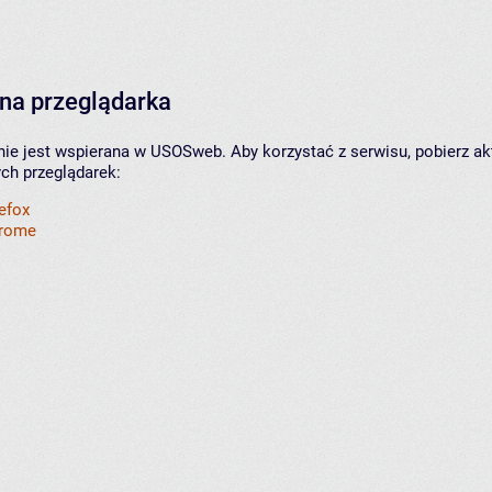
na przeglądarka
nie jest wspierana w USOSweb. Aby korzystać z serwisu, pobierz ak
ych przeglądarek:
refox
hrome