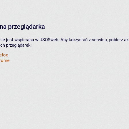
na przeglądarka
nie jest wspierana w USOSweb. Aby korzystać z serwisu, pobierz ak
ych przeglądarek:
refox
hrome