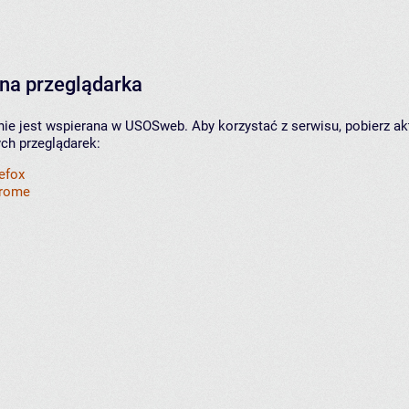
na przeglądarka
nie jest wspierana w USOSweb. Aby korzystać z serwisu, pobierz ak
ych przeglądarek:
refox
hrome