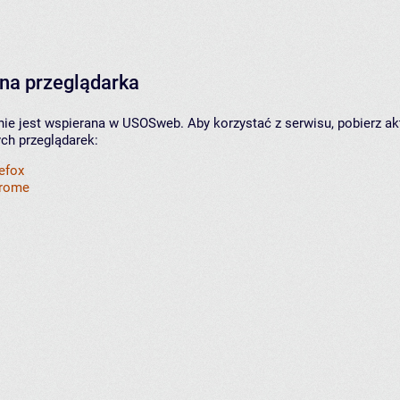
na przeglądarka
nie jest wspierana w USOSweb. Aby korzystać z serwisu, pobierz ak
ych przeglądarek:
refox
hrome