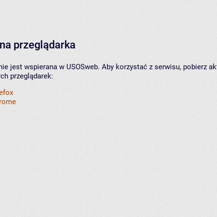
na przeglądarka
nie jest wspierana w USOSweb. Aby korzystać z serwisu, pobierz ak
ych przeglądarek:
refox
hrome