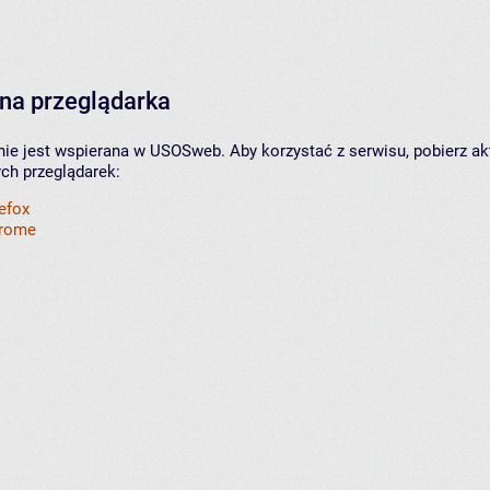
na przeglądarka
nie jest wspierana w USOSweb. Aby korzystać z serwisu, pobierz ak
ych przeglądarek:
refox
hrome