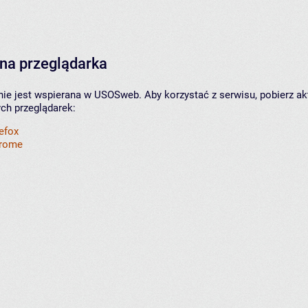
na przeglądarka
nie jest wspierana w USOSweb. Aby korzystać z serwisu, pobierz ak
ych przeglądarek:
refox
hrome