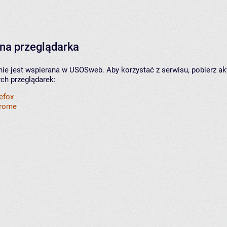
na przeglądarka
nie jest wspierana w USOSweb. Aby korzystać z serwisu, pobierz ak
ych przeglądarek:
refox
hrome