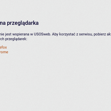
na przeglądarka
nie jest wspierana w USOSweb. Aby korzystać z serwisu, pobierz ak
ych przeglądarek:
refox
hrome