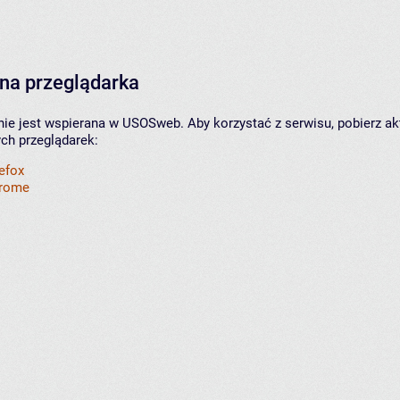
na przeglądarka
nie jest wspierana w USOSweb. Aby korzystać z serwisu, pobierz ak
ych przeglądarek:
refox
hrome