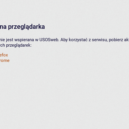
na przeglądarka
nie jest wspierana w USOSweb. Aby korzystać z serwisu, pobierz ak
ych przeglądarek:
refox
hrome