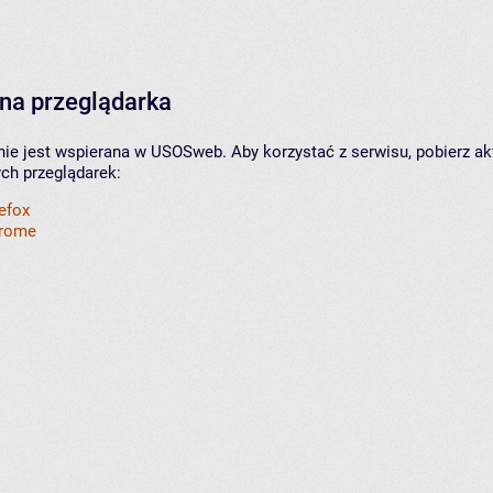
na przeglądarka
nie jest wspierana w USOSweb. Aby korzystać z serwisu, pobierz ak
ych przeglądarek:
refox
hrome