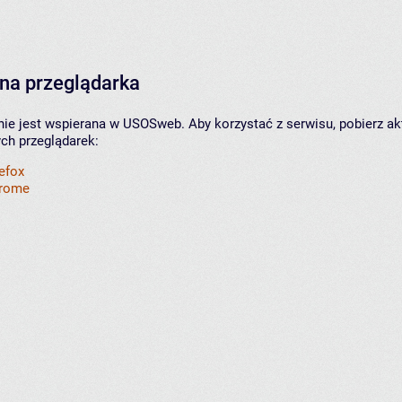
na przeglądarka
nie jest wspierana w USOSweb. Aby korzystać z serwisu, pobierz ak
ych przeglądarek:
refox
hrome