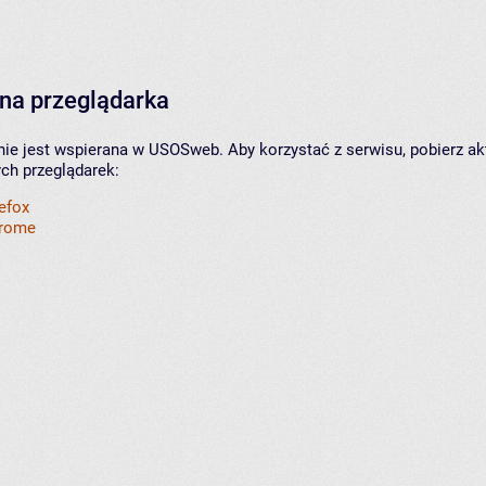
na przeglądarka
nie jest wspierana w USOSweb. Aby korzystać z serwisu, pobierz ak
ych przeglądarek:
refox
hrome