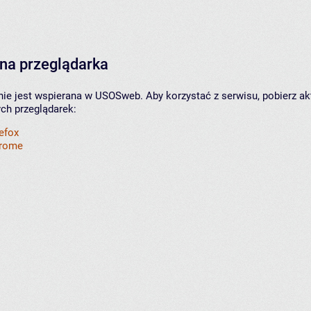
na przeglądarka
nie jest wspierana w USOSweb. Aby korzystać z serwisu, pobierz ak
ych przeglądarek:
refox
hrome